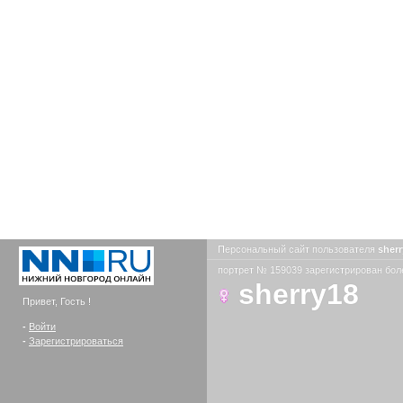
Персональный сайт пользователя
sher
портрет № 159039 зарегистрирован боле
sherry18
Привет, Гость !
-
Войти
-
Зарегистрироваться