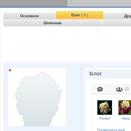
Блог
( 0 )
Основное
Др
Шпионаж
Блог
22
*Рыбка*
Airina
Посмотреть ещё